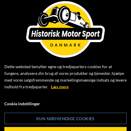
I forbindelse med HMS afholder Træningsdag på
FDM Sjællandsringen
Abildgaardsvej 17
4000 Roskilde
LØRDAG DEN 12. APRIL 2025
Dette websted benytter egne og tredjeparters cookies for at
fungere, analysere din brug af vores produkter og tjenester, hjælpe
ligger
med vores salgsfremmende og marketingsmæssige indsats og levere
indhold fra tredjeparter.
Læs mere
SLUTINSTRUKTION 1
Cookie indstillinger
nu klar.
KUN NØDVENDIGE COOKIES
Klik ind og læs mere om arrangementet her: