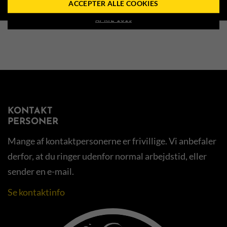
ACCEPTER ALLE COOKIES
HMS TESTDAG PÅ FDM SJÆLLANDSRINGEN DEN 12.
APRIL 2025
KONTAKT
PERSONER
Mange af kontaktpersonerne er frivillige. Vi anbefaler
derfor, at du ringer udenfor normal arbejdstid, eller
sender en e-mail.
Se kontaktinfo