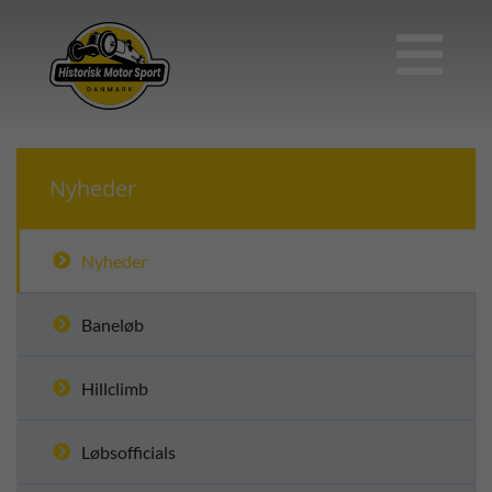

Nyheder
Nyheder
Baneløb
Hillclimb
Løbsofficials