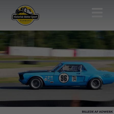

ADWERK