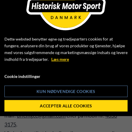
KLIK HER FOR AT SE VEJLEDNING
Når nu kommer til ”Vælg klub”, vælger du klub nr. 002
Dette websted benytter egne og tredjeparters cookies for at
fungere, analysere din brug af vores produkter og tjenester, hjælpe
– Historisk Motorsport Danmark
med vores salgsfremmende og marketingsmæssige indsats og levere
Kontingentbeløbet betaler du på MobilePay nr.
indhold fra tredjeparter.
Læs mere
830939 eller ovf. Til bank nr. 9860 konto nr.
0000261092. Du vil herefter modtage bekræftelse på
Cookie indstillinger
medlemskabet.
KUN NØDVENDIGE COOKIES
Har du spørgsmål, er du altid velkommen til at
kontakte HMS bestyrelsesmedlem Uffe Madsen på
ACCEPTER ALLE COOKIES
mail:
uffemgcc@gmail.com
eller på mobil nr.
4036
3175
.