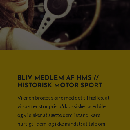
BLIV MEDLEM AF HMS //
HISTORISK MOTOR SPORT
Vi er en broget skare med det til fælles, at
vi sætter stor pris på klassiske racerbiler,
og vi elsker at sætte dem i stand, køre
hurtigt i dem, og ikke mindst: at tale om