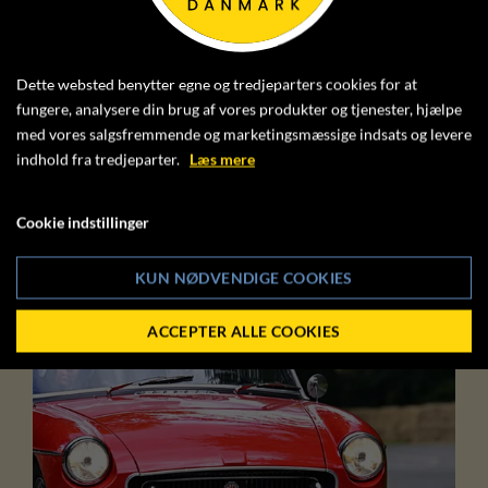
Dette websted benytter egne og tredjeparters cookies for at
HISTORISK WEEKEND RING
fungere, analysere din brug af vores produkter og tjenester, hjælpe
KNUTSTORP 2026
med vores salgsfremmende og marketingsmæssige indsats og levere
05. september 2026
indhold fra tredjeparter.
Læs mere
3. afdeling af Danish Masters og 4. afdelng af YT
Mesterskabet
Cookie indstillinger
KUN NØDVENDIGE COOKIES
HILL CLIMB
19
SEP.
ACCEPTER ALLE COOKIES