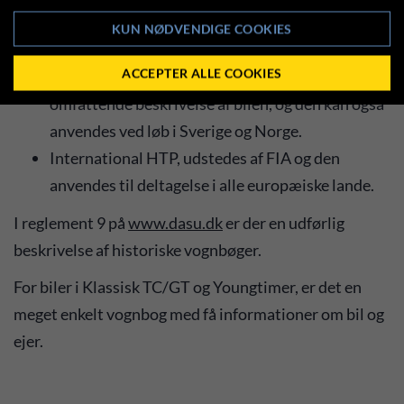
National vognbog, der alene kan anvendes til løb
KUN NØDVENDIGE COOKIES
i Danmark.
ACCEPTER ALLE COOKIES
National HTP, er en vognbog med mere
omfattende beskrivelse af bilen, og den kan også
anvendes ved løb i Sverige og Norge.
International HTP, udstedes af FIA og den
anvendes til deltagelse i alle europæiske lande.
I reglement 9 på
www.dasu.dk
er der en udførlig
beskrivelse af historiske vognbøger.
For biler i Klassisk TC/GT og Youngtimer, er det en
meget enkelt vognbog med få informationer om bil og
ejer.