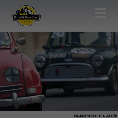

JESPER LILLESØE