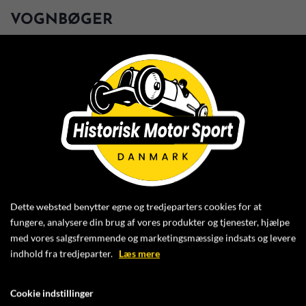
VOGNBØGER
Biler, der deltager i organiseret motorsport, skal have
en vognbog. Det er et teknisk dokument som
indeholder forskellige oplysninger om bilen, og
hvilken klasse eller klasser den tilhører.
VOGNBOGNEN UDSTEDES AF DASU OG KØBES PÅ
DERES WEBSHOP
Dette websted benytter egne og tredjeparters cookies for at
fungere, analysere din brug af vores produkter og tjenester, hjælpe
Der er en række forskellige vognbøger, som er mere
med vores salgsfremmende og marketingsmæssige indsats og levere
eller mindre omfattende.
indhold fra tredjeparter.
Læs mere
For biler i historiske klasser er der 3 forskellige typer
Cookie indstillinger
vognbøger: