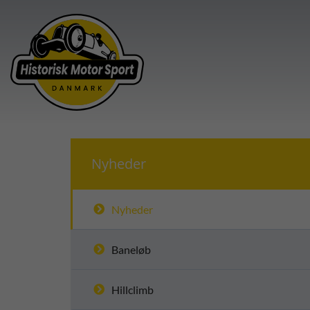
Nyheder
Nyheder
Baneløb
Hillclimb