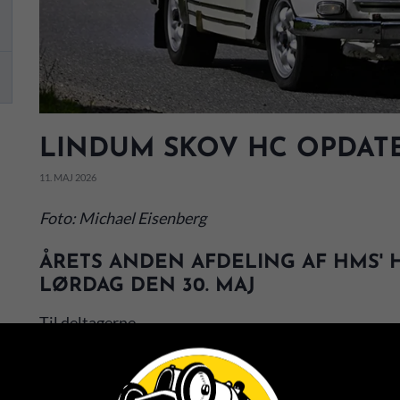
LINDUM SKOV HC OPDAT
11. MAJ 2026
Foto: Michael Eisenberg
ÅRETS ANDEN AFDELING AF HMS' 
LØRDAG DEN 30. MAJ
Til deltagerne,
Tak for din tilmelding til vores Hill Climb i Lindum l
Afviklingen af løbet sker i et samarbejde mellem H