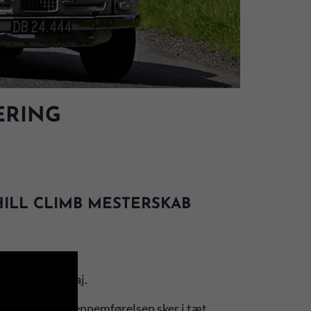
ERING
HILL CLIMB MESTERSKAB
ørdag den 30. maj.
MS og MNJ og gennemførelsen sker i tæt