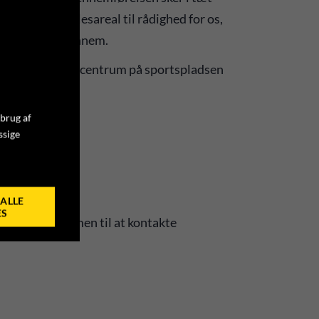
ler byens fællesareal til rådighed for os,
icials dagen igennem.
r, og der er løbscentrum på sportspladsen
 brug af
ssige
ALLE
ES
 meget velkommen til at kontakte