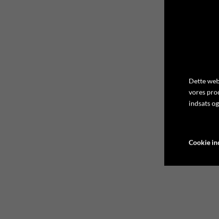
Dette webs
vores pro
indsats og
Cookie ind