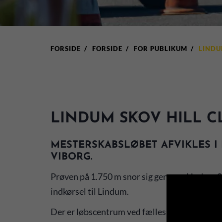
FORSIDE
FORSIDE
FOR PUBLIKUM
LINDU
LINDUM SKOV HILL C
MESTERSKABSLØBET AFVIKLES 
VIBORG.
Prøven på 1.750 m snor sig gennem Lindum Sk
indkørsel til Lindum.
Der er løbscentrum ved fælleshuset på adres