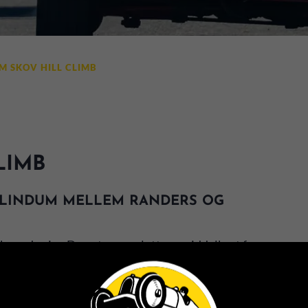
M SKOV HILL CLIMB
LIMB
I LINDUM MELLEM RANDERS OG
ov ad vejen Drøwten, og slutter umiddelbart før
sen Skibdalvej 13, Lindum, 8830 Tjele.