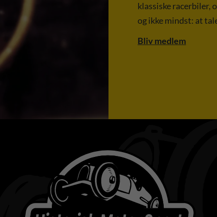
klassiske racerbiler, 
og ikke mindst: at ta
Bliv medlem