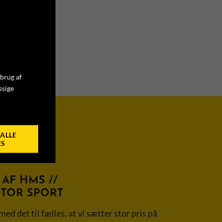
 brug af
ssige
ALLE
ES
AF HMS //
OTOR SPORT
med det til fælles, at vi sætter stor pris på