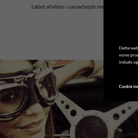
Løbet afvikles i samarbejde med Motorsport
Dette webs
vores pro
indsats og
Cookie ind