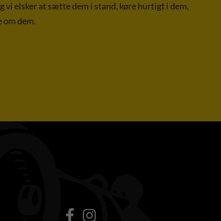
og vi elsker at sætte dem i stand, køre hurtigt i dem,
le om dem.