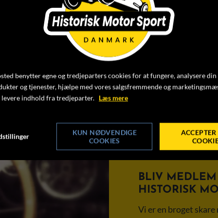
 Nordjylland (MNJ) og med borgerne i Lindum.
ted benytter egne og tredjeparters cookies for at fungere, analysere din
dukter og tjenester, hjælpe med vores salgsfremmende og marketingsmæ
 levere indhold fra tredjeparter.
Læs mere
KUN NØDVENDIGE
ACCEPTER 
stillinger
COOKIES
COOKI
BLIV MEDLEM 
HISTORISK M
Vi er en broget skare 