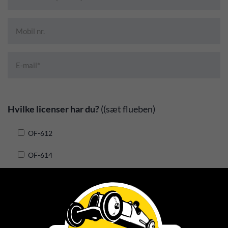
Hvilke licenser har du?
((sæt flueben)
OF-612
OF-614
OF-615
OF-623
OF-624