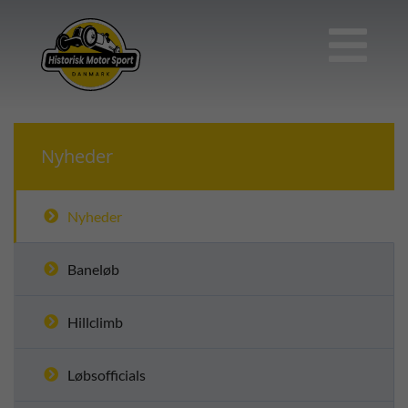

Nyheder
Nyheder
Baneløb
Hillclimb
Løbsofficials