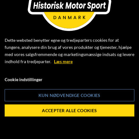
SÆSONENS SIDSTE AFDELING AF DM
BANELØB FOR ALLE HISTORISKE
KLASSER AFVIKLES
LØRDAG DEN 28. SEPTEMBER - SØNDAG
DEN 29. SEPTEMBER 2024 PÅ RING
Dette websted benytter egne og tredjeparters cookies for at
KNUTSTORP.
fungere, analysere din brug af vores produkter og tjenester, hjælpe
med vores salgsfremmende og marketingsmæssige indsats og levere
Der er åben for tilmelding.
indhold fra tredjeparter.
Læs mere
Klik ind for yderligere oplysninger og tilmelding her:
Cookie indstillinger
HISTORISK WEEKEND RING KNUTSTORP
KUN NØDVENDIGE COOKIES
ACCEPTER ALLE COOKIES