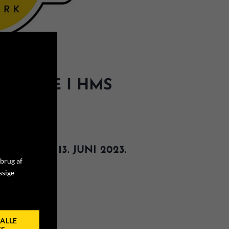
ESMØDE I HMS
AG DEN 13. JUNI 2023.
 brug af
ssige
HER
ALLE
ES