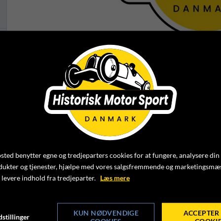
REFERAT FRA BESTYRELS
16. JULI 2023
Foto: HMS
HMS AFHOLDT BESTYRELSESMØDE TIRSD
ted benytter egne og tredjeparters cookies for at fungere, analysere din
dukter og tjenester, hjælpe med vores salgsfremmende og marketingsmæ
KLIK IND OG LÆS BESTYRELSESMØDEREFERAT (PDF) 
 levere indhold fra tredjeparter.
Læs mere
KUN NØDVENDIGE
ACCEPTER 
Med venlig hilsen
stillinger
COOKIES
COOKI