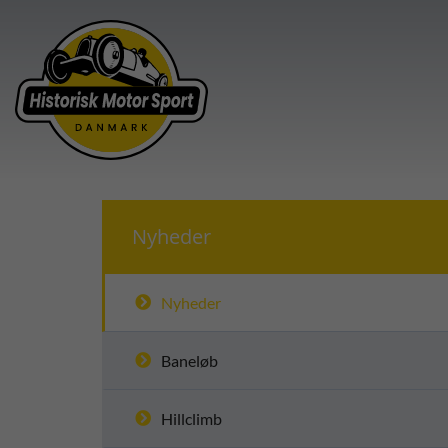
Nyheder
Nyheder
Baneløb
Hillclimb