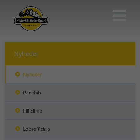

Nyheder
Nyheder
Baneløb
Hillclimb
Løbsofficials