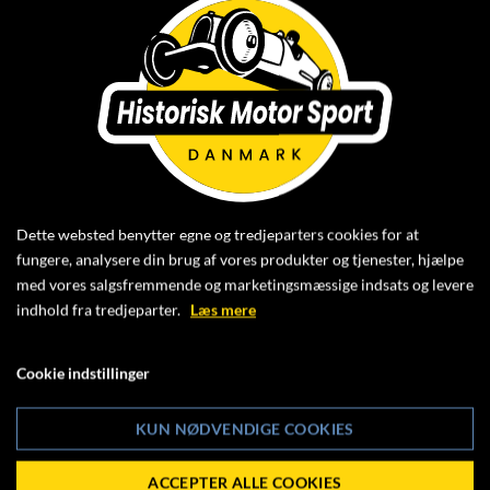
LØRDAG DEN 24. TIL SØNDAG DEN 25.
JUNI 2023
køres Danish Masters 2. mesterskabsafdeling for de
historiske klasser og Youngtimer 2.
mesterskabsafdeling
Dette websted benytter egne og tredjeparters cookies for at
på
fungere, analysere din brug af vores produkter og tjenester, hjælpe
med vores salgsfremmende og marketingsmæssige indsats og levere
Padborg Park
indhold fra tredjeparter.
Læs mere
Flyvepladsen 10
DK-6330 Padborg
Cookie indstillinger
KUN NØDVENDIGE COOKIES
www.padborgpark.dk
ACCEPTER ALLE COOKIES