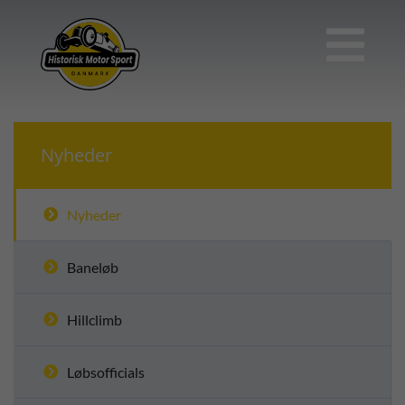

Nyheder
Nyheder
Baneløb
Hillclimb
Løbsofficials