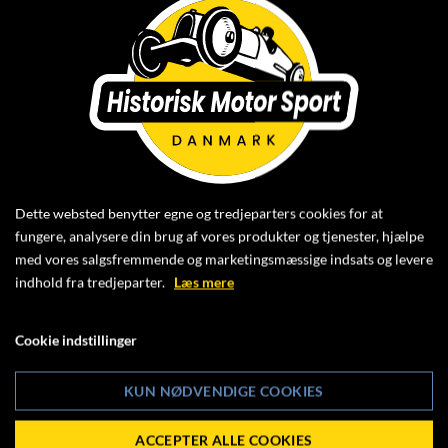
I det sportslige reglement for Danish Masters 2026
er navnene på enkelte klasser ændret, så de to
klasser for de nyeste biler hedder henholdsvis:
81-klassen
(tidligere 76/81-klassen) og
95-klassen
(tidligere 90’er-klassen inkl. TCGT).
Dette websted benytter egne og tredjeparters cookies for at
fungere, analysere din brug af vores produkter og tjenester, hjælpe
Derfor er navnene på disse klasser også ændret på
med vores salgsfremmende og marketingsmæssige indsats og levere
listen over startnumre. Klik ind og se
indhold fra tredjeparter.
Læs mere
Cookie indstillinger
STARTNUMMEROVERSIGT FOR HISTORISK
BANELØB
KUN NØDVENDIGE COOKIES
Med venlig hilsen
HMS/Banesportsgruppen
ACCEPTER ALLE COOKIES