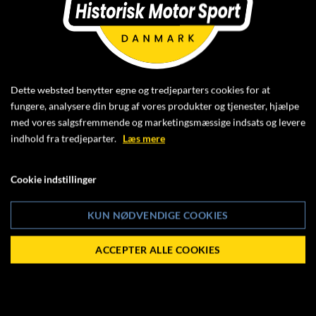
SÅ ER DER ÅBEN FOR TILMELDING TIL
NIM HILL CLIMB, DER AFVIKLES
L
ØRDAG DEN 16. SEPTEMBER 2023
Dette websted benytter egne og tredjeparters cookies for at
fungere, analysere din brug af vores produkter og tjenester, hjælpe
Klik ind og læs mere - og tilmeld dig til
med vores salgsfremmende og marketingsmæssige indsats og levere
indhold fra tredjeparter.
Læs mere
HAMK NIM HILL CLIMB (VIA DASU)
Cookie indstillinger
Sidste frist for tilmelding er lørdag den 9. september
2023.
KUN NØDVENDIGE COOKIES
ACCEPTER ALLE COOKIES