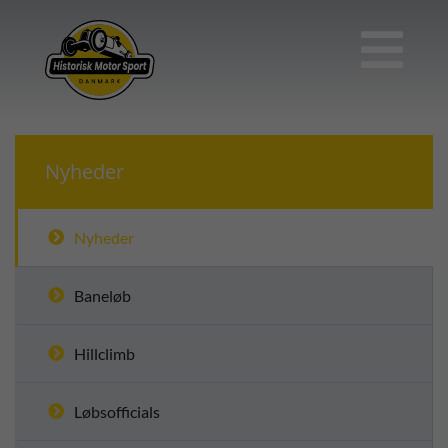

Nyheder
Nyheder
Baneløb
Hillclimb
Løbsofficials