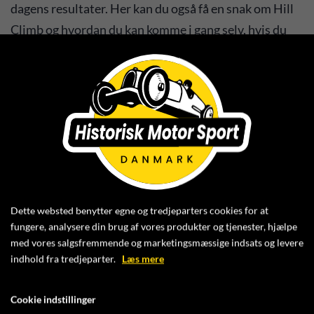
dagens resultater. Her kan du også få en snak om Hill
Climb og hvordan du kan komme i gang selv, hvis du
har lyst.
Herfra kan du bevæge dig ned i skoven langs
tennisbanen og ud imod banen. Her kan du se bilerne
komme op ad bakken i den bløde venstrekurve før mål,
og hvor du er beskyttet af halmballer.
Dette websted benytter egne og tredjeparters cookies for at
fungere, analysere din brug af vores produkter og tjenester, hjælpe
med vores salgsfremmende og marketingsmæssige indsats og levere
indhold fra tredjeparter.
Læs mere
Cookie indstillinger