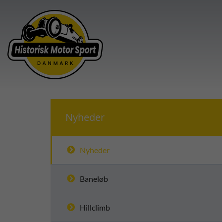
Nyheder
Nyheder
Baneløb
Hillclimb