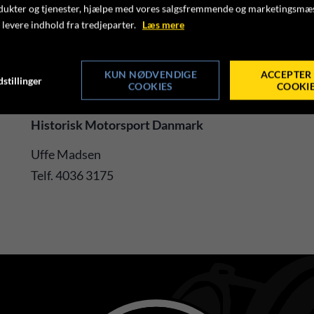
Klik ind og find alle relevante løbsinformationer på:
dukter og tjenester, hjælpe med vores salgsfremmende og marketingsmæ
 levere indhold fra tredjeparter.
Læs mere
MUNKEBJERG CLASSIC SPRINT 2026
KUN NØDVENDIGE
ACCEPTER 
stillinger
COOKIES
COOKI
Med venlig hilsen
Historisk Motorsport Danmark
Uffe Madsen
Telf. 4036 3175