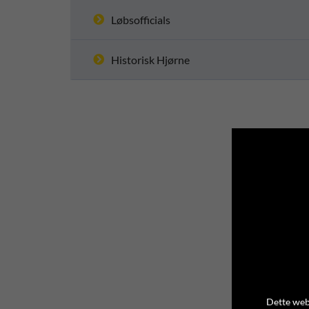
Løbsofficials
Historisk Hjørne
Dette webs