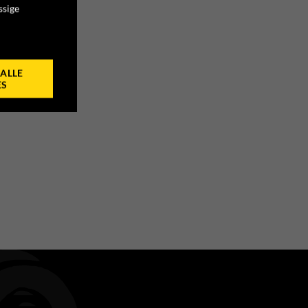
ssige
ALLE
ES