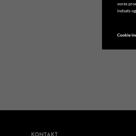
vores pro
indsats og
Cookie ind
KONTAKT