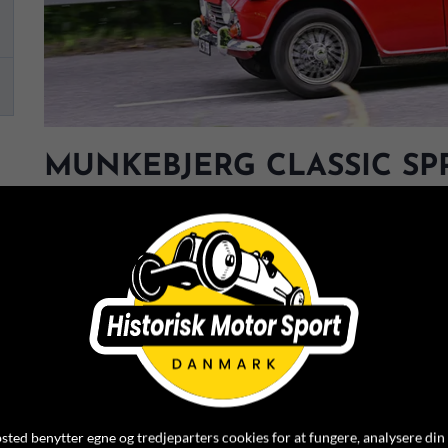
MUNKEBJERG CLASSIC SPR
24. JUNI 2026
Foto: M. Eisenberg
FEMTE AFDELING AF HMS HILL CL
PÅ MUNKEBJERG I VEJLE
LØRDAG DEN 8. AUGUST 2026
Grundet overtegning er der lukket for tilmelding. Der
ted benytter egne og tredjeparters cookies for at fungere, analysere din