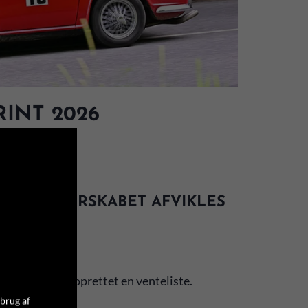
INT 2026
IMB MESTERSKABET AFVIKLES
 er imidlertid oprettet en venteliste.
 brug af