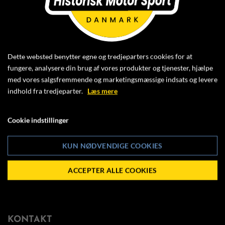
LØRDAG DEN 10. AUGUST 2024 BLEV 5.
AFDELING AF HILL CLIMB
MESTERSKABET AFHOLDT PÅ
Dette websted benytter egne og tredjeparters cookies for at
MUNKEBJERG.
fungere, analysere din brug af vores produkter og tjenester, hjælpe
Klik ind og se
med vores salgsfremmende og marketingsmæssige indsats og levere
indhold fra tredjeparter.
Læs mere
RESULTATLISTEN (PDF)
Cookie indstillinger
her
KUN NØDVENDIGE COOKIES
ACCEPTER ALLE COOKIES
KONTAKT