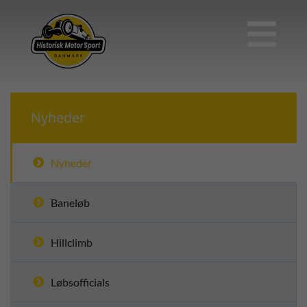

Nyheder
Nyheder
Baneløb
Hillclimb
Løbsofficials