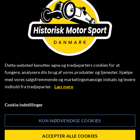
Foto: Jesper Lillesø
Ved Danish Masters / Porsche Festival på FDM
Jyllandsringen i weekenden den 27.-28. juni slog slog
Mickey Mikkelsen, Youngtimer 1, i heat 2 den gamle
rekord, som var sat af Morten Straarup tilbage i 2024.
Stort tillykke til Mickey.
Dette websted benytter egne og tredjeparters cookies for at
fungere, analysere din brug af vores produkter og tjenester, hjælpe
med vores salgsfremmende og marketingsmæssige indsats og levere
indhold fra tredjeparter.
Læs mere
Cookie indstillinger
KUN NØDVENDIGE COOKIES
Klik ind og læs mere om
ACCEPTER ALLE COOKIES