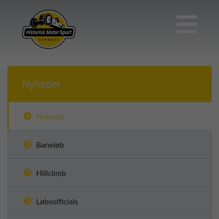

Nyheder
Nyheder
Baneløb
Hillclimb
Løbsofficials