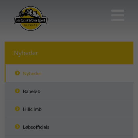

Nyheder
Nyheder
Baneløb
Hillclimb
Løbsofficials