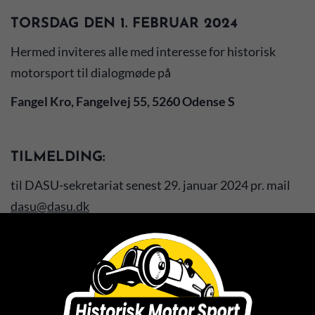
TORSDAG DEN 1. FEBRUAR 2024
Hermed inviteres alle med interesse for historisk
motorsport til dialogmøde på
Fangel Kro, Fangelvej 55, 5260 Odense S
TILMELDING:
til DASU-sekretariat senest 29. januar 2024 pr. mail
dasu@dasu.dk
AFTENENS PROGRAM ER FØLGENDE:
Kl. 18.00-19.00 fælles spisning
Traditionen tro har vi bestilt stegt flæsk med