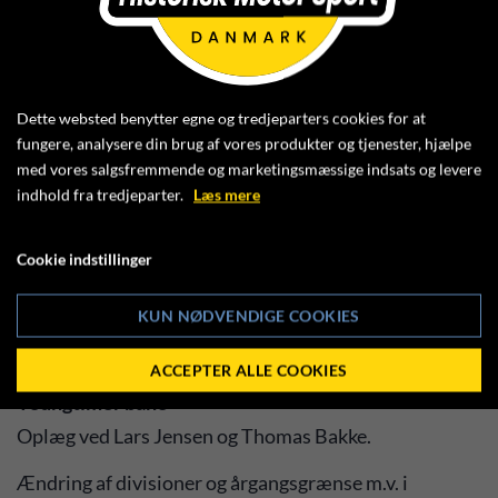
persillesauce til kr. 168,00 pr. person, som du betaler
ved ankomst og bestiller i forvejen senest den 29.
januar 2024.
Tilmelding til spisning:
Dette websted benytter egne og tredjeparters cookies for at
fungere, analysere din brug af vores produkter og tjenester, hjælpe
Fangel Kro tlf. 6596 1011,
med vores salgsfremmende og marketingsmæssige indsats og levere
mail
info@fangelkrooghotel.dk
indhold fra tredjeparter.
Læs mere
Kl. 19.00-19.30 mødestart, alle samlet, præsentation,
Cookie indstillinger
velkomst og program
Kl. 19.30- senest kl. 22.00
KUN NØDVENDIGE COOKIES
Her deler vi os i to grupper - og så er der kaffe og kage.
ACCEPTER ALLE COOKIES
Youngtimer bane
Oplæg ved Lars Jensen og Thomas Bakke.
Ændring af divisioner og årgangsgrænse m.v. i