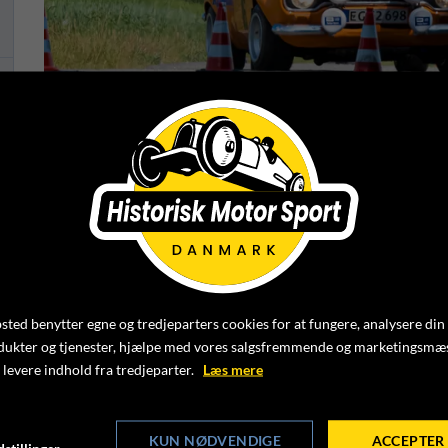
HILL CLIMB MESTERSKAB
26. JUNI 2023
Foto: Peter Elling-Jordt
ted benytter egne og tredjeparters cookies for at fungere, analysere din
Efter Hill Climb har kørt 2. afdeling af mesterskabet 
dukter og tjenester, hjælpe med vores salgsfremmende og marketingsmæ
 levere indhold fra tredjeparter.
Læs mere
KLIK IND OG SE MESTERSKABSSTILLINGEN HER
KUN NØDVENDIGE
ACCEPTER 