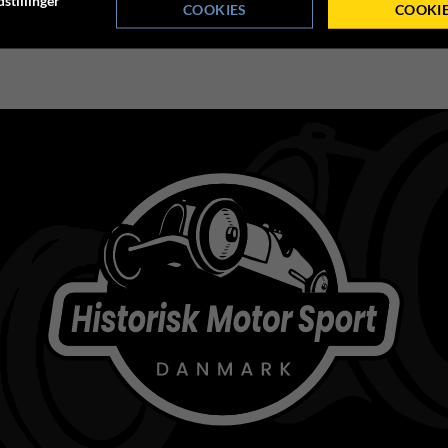
stillinger
COOKIES
COOKI