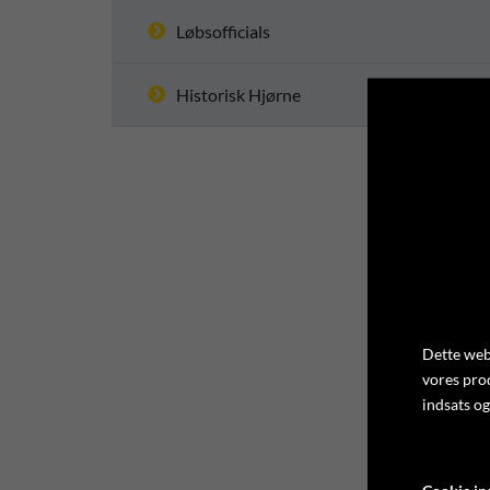
Løbsofficials
Historisk Hjørne
Dette webs
vores pro
indsats og