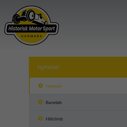
Nyheder
Nyheder
Baneløb
Hillclimb