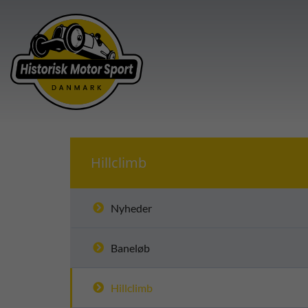
Hillclimb
Nyheder
Baneløb
Hillclimb