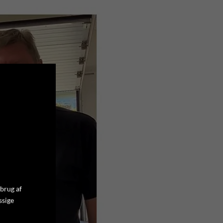
 brug af
ssige