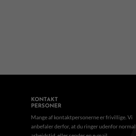
KONTAKT
PERSONER
Mange af kontaktpersonerne er frivillige. Vi
anbefaler derfor, at du ringer udenfor normal
arbejdstid, eller sender en e-mail.