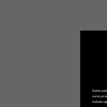
Dette webs
vores pro
indsats og